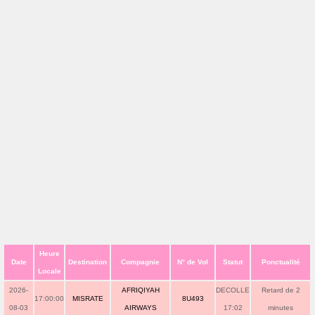
Heure
Date
Destination
Compagnie
N° de Vol
Statut
Ponctualité
Locale
2026-
AFRIQIYAH
DECOLLE
Retard de 2
17:00:00
MISRATE
8U493
08-03
AIRWAYS
17:02
minutes