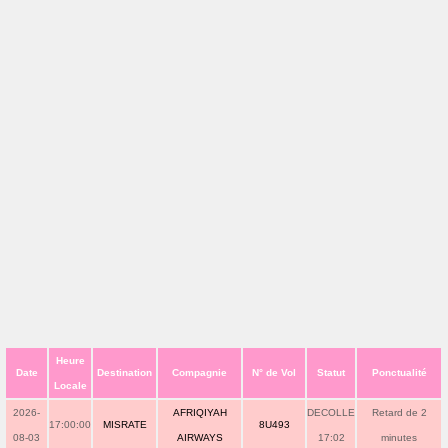
Heure
Date
Destination
Compagnie
N° de Vol
Statut
Ponctualité
Locale
2026-
AFRIQIYAH
DECOLLE
Retard de 2
17:00:00
MISRATE
8U493
08-03
AIRWAYS
17:02
minutes