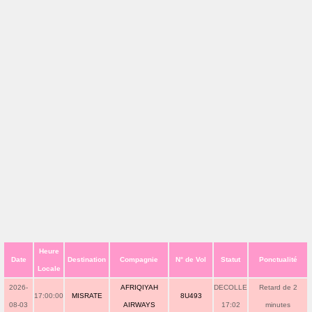
Heure
Date
Destination
Compagnie
N° de Vol
Statut
Ponctualité
Locale
2026-
AFRIQIYAH
DECOLLE
Retard de 2
17:00:00
MISRATE
8U493
08-03
AIRWAYS
17:02
minutes