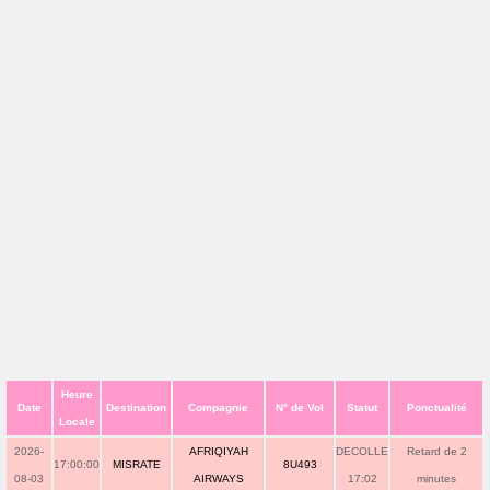
Heure
Date
Destination
Compagnie
N° de Vol
Statut
Ponctualité
Locale
2026-
AFRIQIYAH
DECOLLE
Retard de 2
17:00:00
MISRATE
8U493
08-03
AIRWAYS
17:02
minutes