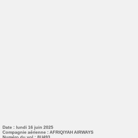
Date : lundi 16 juin 2025
Compagnie aérienne : AFRIQIYAH AIRWAYS
Numéro du vol : 8U493