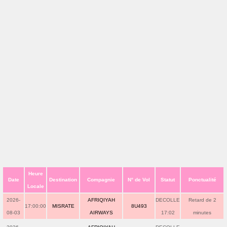
Heure
Date
Destination
Compagnie
N° de Vol
Statut
Ponctualité
Locale
2026-
AFRIQIYAH
DECOLLE
Retard de 2
17:00:00
MISRATE
8U493
08-03
AIRWAYS
17:02
minutes