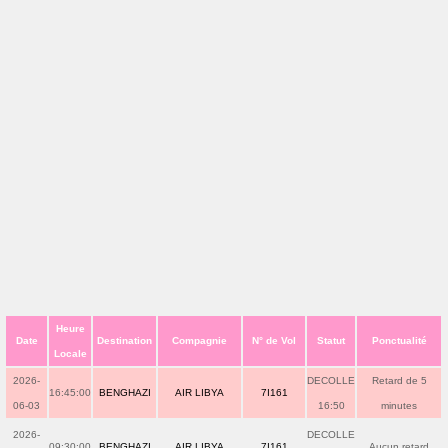
Heure
Date
Destination
Compagnie
N° de Vol
Statut
Ponctualité
Locale
2026-
DECOLLE
Retard de 5
16:45:00
BENGHAZI
AIR LIBYA
7I161
06-03
16:50
minutes
2026-
DECOLLE
09:30:00
BENGHAZI
AIR LIBYA
7I161
Aucun retard