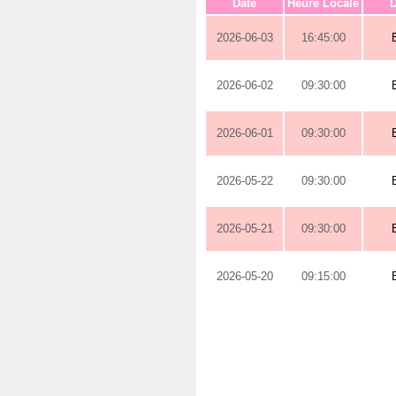
Date
Heure Locale
D
2026-06-03
16:45:00
2026-06-02
09:30:00
2026-06-01
09:30:00
2026-05-22
09:30:00
2026-05-21
09:30:00
2026-05-20
09:15:00