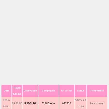
Heure
Date
Destination
Compagnie
N° de Vol
Statut
Ponctualité
Locale
2026-
DECOLLE
15:30:00
HASDRUBAL
TUNISAVIA
027433
Aucun retard
07-21
15:30