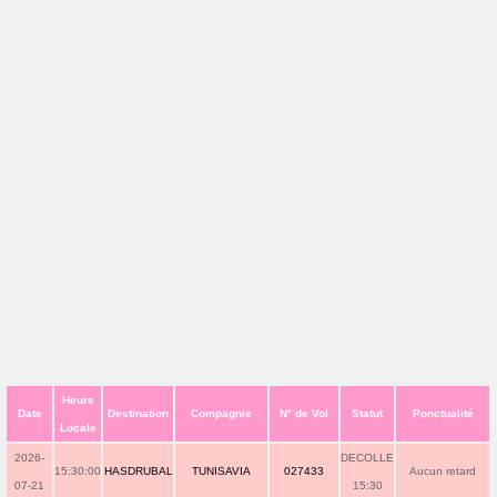
Heure
Date
Destination
Compagnie
N° de Vol
Statut
Ponctualité
Locale
2026-
DECOLLE
15:30:00
HASDRUBAL
TUNISAVIA
027433
Aucun retard
07-21
15:30