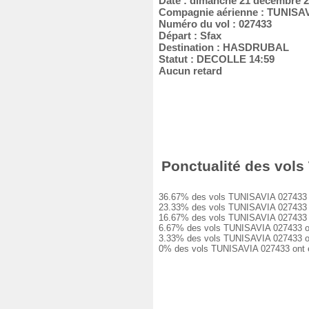
Date : dimanche 21 décembre 
Compagnie aérienne : TUNISA
Numéro du vol : 027433
Départ : Sfax
Destination : HASDRUBAL
Statut : DECOLLE 14:59
Aucun retard
Ponctualité des vols
36.67% des vols TUNISAVIA 027433 on
23.33% des vols TUNISAVIA 027433 on
16.67% des vols TUNISAVIA 027433 on
6.67% des vols TUNISAVIA 027433 ont
3.33% des vols TUNISAVIA 027433 ont
0% des vols TUNISAVIA 027433 ont ét