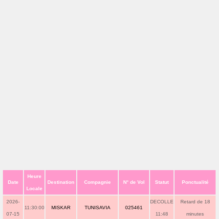
Heure
Date
Destination
Compagnie
N° de Vol
Statut
Ponctualité
Locale
2026-
DECOLLE
Retard de 18
11:30:00
MISKAR
TUNISAVIA
025461
07-15
11:48
minutes