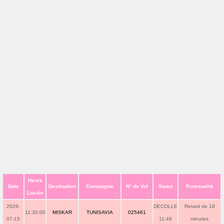
Heure
Date
Destination
Compagnie
N° de Vol
Statut
Ponctualité
Locale
2026-
DECOLLE
Retard de 18
11:30:00
MISKAR
TUNISAVIA
025461
07-15
11:48
minutes