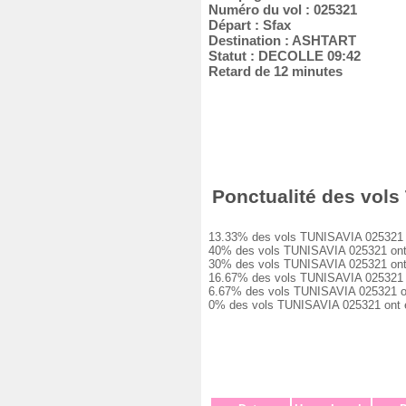
Numéro du vol : 025321
Départ : Sfax
Destination : ASHTART
Statut : DECOLLE 09:42
Retard de 12 minutes
Ponctualité des vols
13.33% des vols TUNISAVIA 025321 ont
40% des vols TUNISAVIA 025321 ont eu
30% des vols TUNISAVIA 025321 ont eu
16.67% des vols TUNISAVIA 025321 ont
6.67% des vols TUNISAVIA 025321 ont 
0% des vols TUNISAVIA 025321 ont ét