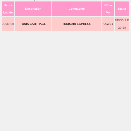
Heure
N° de
Destination
Compagnie
Statut
Locale
Vol
DECOLLE
20:30:00
TUNIS CARTHAGE
TUNISAIR EXPRESS
UG021
20:58