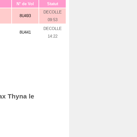
N° de Vol
Statut
DECOLLE
8U493
09:53
DECOLLE
8U441
14:22
ax Thyna le