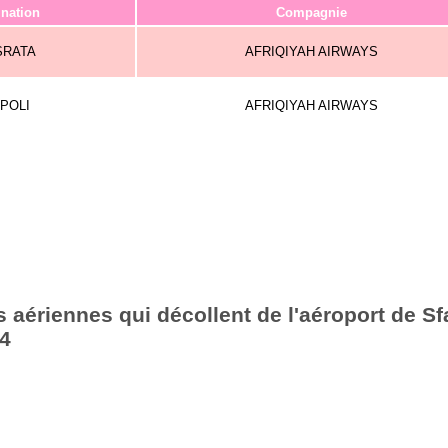
ination
Compagnie
SRATA
AFRIQIYAH AIRWAYS
IPOLI
AFRIQIYAH AIRWAYS
 aériennes qui décollent de l'aéroport de Sf
14