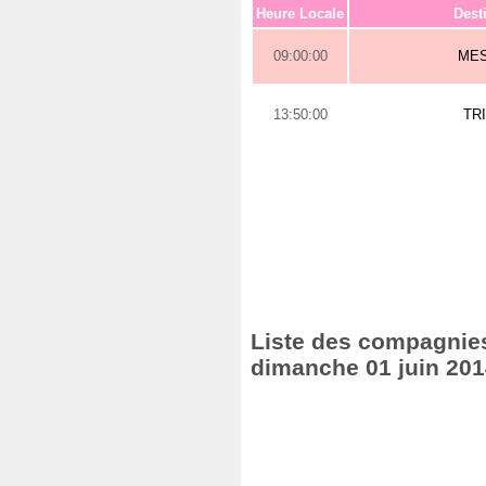
Heure Locale
Dest
09:00:00
ME
13:50:00
TR
Liste des compagnies
dimanche 01 juin 20