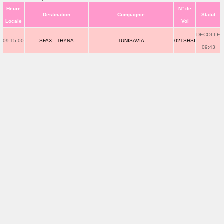
Heure
N° de
Destination
Compagnie
Statut
Locale
Vol
DECOLLE
09:15:00
SFAX - THYNA
TUNISAVIA
02TSHSI
09:43