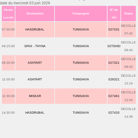
date du mercredi 03 juin 2026
Heure
N° de
Destination
Compagnie
Statut
Locale
Vol
DECOLLE
07:30:00
HASDRUBAL
TUNISAVIA
027431
07:42
DECOLLE
09:15:00
SFAX - THYNA
TUNISAVIA
02TSHSI
09:43
DECOLLE
09:30:00
ASHTART
TUNISAVIA
027321
09:43
DECOLLE
11:00:00
ASHTART
TUNISAVIA
026321
12:14
DECOLLE
11:30:00
MISKAR
TUNISAVIA
027461
12:43
DECOLLE
14:30:00
HASDRUBAL
TUNISAVIA
027433
14:38