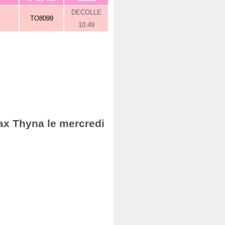
DECOLLE
TO8099
10:49
fax Thyna le mercredi