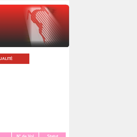
UALITÉ
N° de Vol
Statut