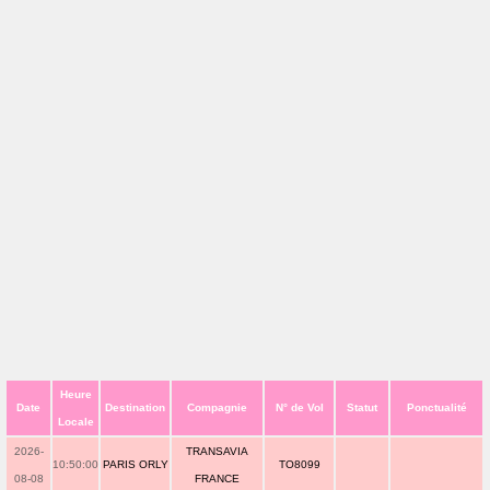
Heure
Date
Destination
Compagnie
N° de Vol
Statut
Ponctualité
Locale
2026-
TRANSAVIA
10:50:00
PARIS ORLY
TO8099
08-08
FRANCE