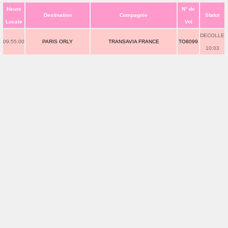
Heure
N° de
Destination
Compagnie
Statut
Locale
Vol
DECOLLE
09:55:00
PARIS ORLY
TRANSAVIA FRANCE
TO8099
10:03