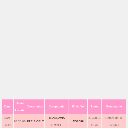
Heure
Date
Destination
Compagnie
N° de Vol
Statut
Ponctualité
Locale
2026-
TRANSAVIA
DECOLLE
Retard de 11
10:35:00
PARIS ORLY
TO8099
08-06
FRANCE
10:46
minutes