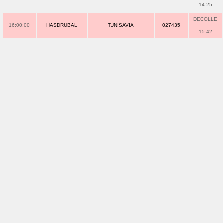
14:25
DECOLLE
16:00:00
HASDRUBAL
TUNISAVIA
027435
15:42