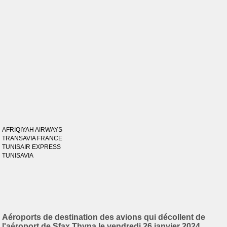
AFRIQIYAH AIRWAYS
TRANSAVIA FRANCE
TUNISAIR EXPRESS
TUNISAVIA
Aéroports de destination des avions qui décollent de
l'aéroport de Sfax Thyna le vendredi 26 janvier 2024