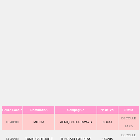
Heure Locale
Destination
Compagnie
N° de Vol
Statut
DECOLLE
13:40:00
MITIGA
AFRIQIYAH AIRWAYS
8U441
14:05
DECOLLE
14:45:00
TUNIS CARTHAGE
TUNISAIR EXPRESS
UG205