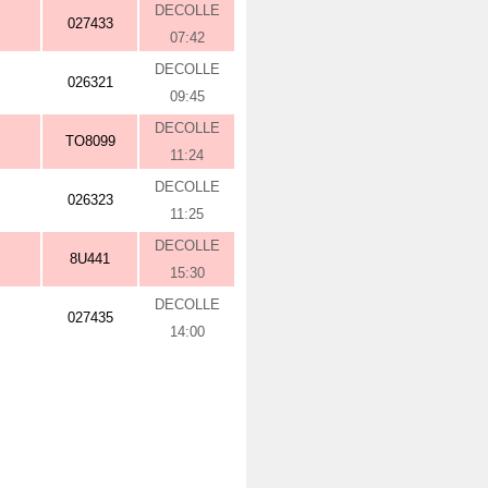
DECOLLE
027433
07:42
DECOLLE
026321
09:45
DECOLLE
TO8099
11:24
DECOLLE
026323
11:25
DECOLLE
8U441
15:30
DECOLLE
027435
14:00