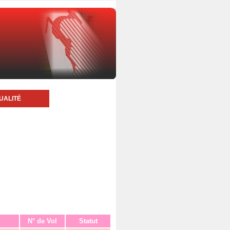
UALITÉ
N° de Vol
Statut