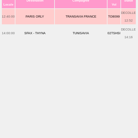
Destination
Compagnie
Statut
Locale
Vol
DECOLLE
12:40:00
PARIS ORLY
TRANSAVIA FRANCE
TO8099
12:52
DECOLLE
14:00:00
SFAX - THYNA
TUNISAVIA
02TSHSI
14:16