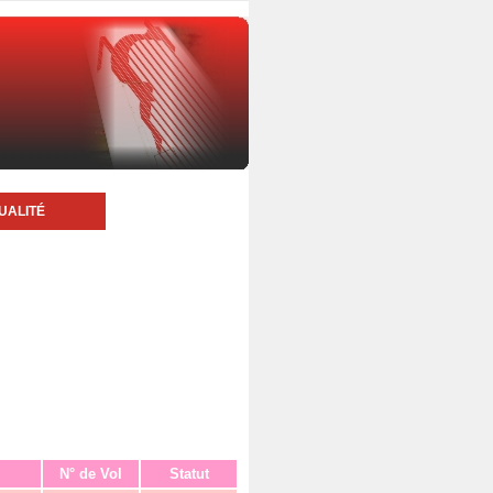
UALITÉ
N° de Vol
Statut