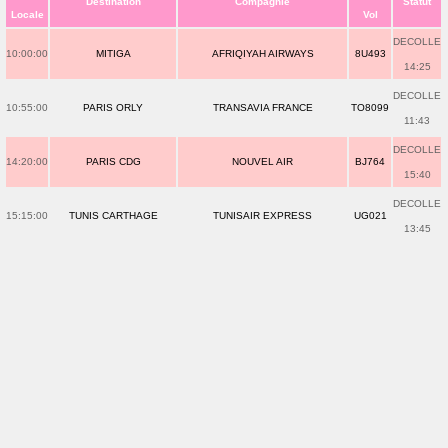
Destination
Compagnie
Statut
Locale
Vol
DECOLLE
10:00:00
MITIGA
AFRIQIYAH AIRWAYS
8U493
14:25
DECOLLE
10:55:00
PARIS ORLY
TRANSAVIA FRANCE
TO8099
11:43
DECOLLE
14:20:00
PARIS CDG
NOUVEL AIR
BJ764
15:40
DECOLLE
15:15:00
TUNIS CARTHAGE
TUNISAIR EXPRESS
UG021
13:45