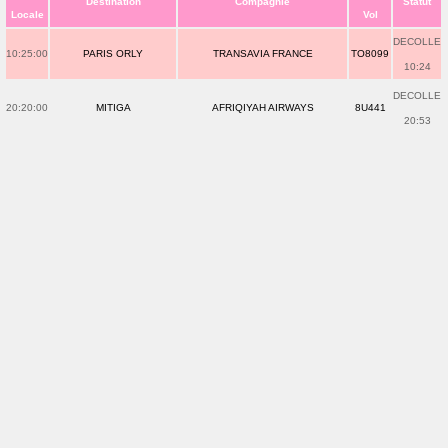
Destination
Compagnie
Statut
Locale
Vol
DECOLLE
10:25:00
PARIS ORLY
TRANSAVIA FRANCE
TO8099
10:24
DECOLLE
20:20:00
MITIGA
AFRIQIYAH AIRWAYS
8U441
20:53