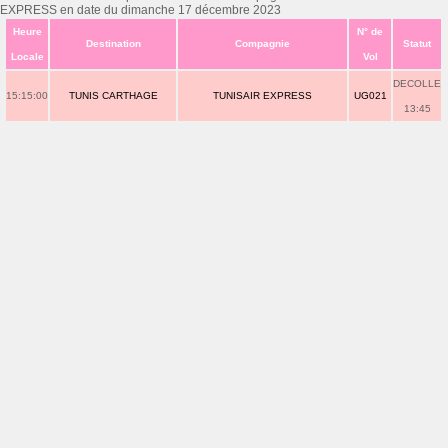
EXPRESS en date du dimanche 17 décembre 2023
Heure
N° de
Destination
Compagnie
Statut
Locale
Vol
DECOLLE
15:15:00
TUNIS CARTHAGE
TUNISAIR EXPRESS
UG021
13:45