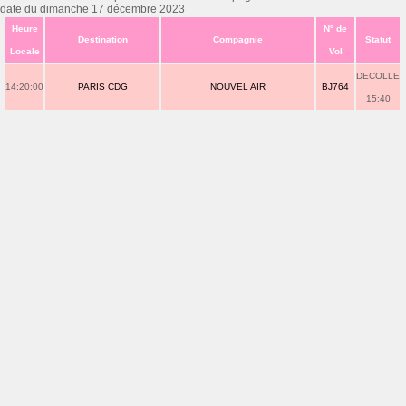
date du dimanche 17 décembre 2023
Heure
N° de
Destination
Compagnie
Statut
Locale
Vol
DECOLLE
14:20:00
PARIS CDG
NOUVEL AIR
BJ764
15:40