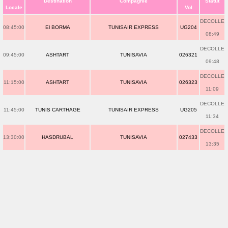
Destination
Compagnie
Statut
Locale
Vol
DECOLLE
08:45:00
El BORMA
TUNISAIR EXPRESS
UG204
08:49
DECOLLE
09:45:00
ASHTART
TUNISAVIA
026321
09:48
DECOLLE
11:15:00
ASHTART
TUNISAVIA
026323
11:09
DECOLLE
11:45:00
TUNIS CARTHAGE
TUNISAIR EXPRESS
UG205
11:34
DECOLLE
13:30:00
HASDRUBAL
TUNISAVIA
027433
13:35