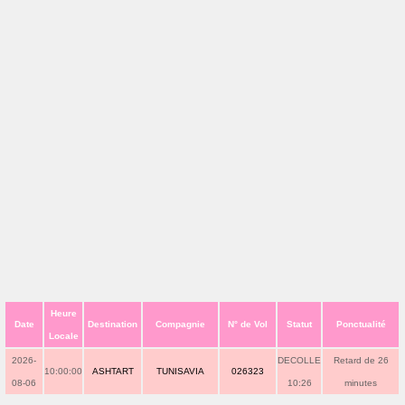
Heure
Date
Destination
Compagnie
N° de Vol
Statut
Ponctualité
Locale
2026-
DECOLLE
Retard de 26
10:00:00
ASHTART
TUNISAVIA
026323
08-06
10:26
minutes