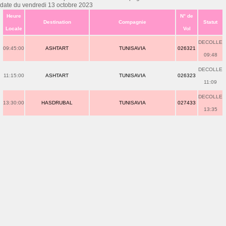
date du vendredi 13 octobre 2023
Heure
N° de
Destination
Compagnie
Statut
Locale
Vol
DECOLLE
09:45:00
ASHTART
TUNISAVIA
026321
09:48
DECOLLE
11:15:00
ASHTART
TUNISAVIA
026323
11:09
DECOLLE
13:30:00
HASDRUBAL
TUNISAVIA
027433
13:35