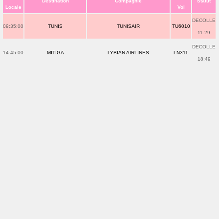
Destination
Compagnie
Statut
Locale
Vol
DECOLLE
09:35:00
TUNIS
TUNISAIR
TU6010
11:29
DECOLLE
14:45:00
MITIGA
LYBIAN AIRLINES
LN311
18:49