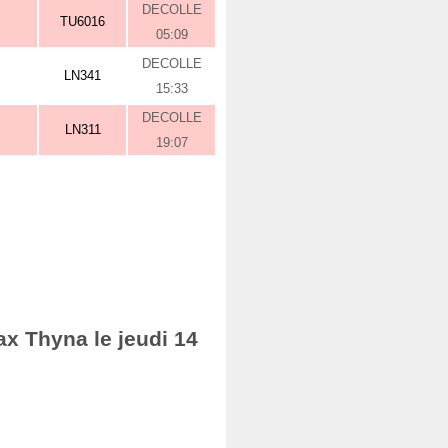
DECOLLE
TU6016
05:09
DECOLLE
LN341
15:33
DECOLLE
LN311
19:07
ax Thyna le jeudi 14