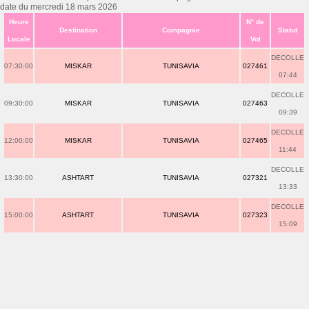
date du mercredi 18 mars 2026
Heure
N° de
Destination
Compagnie
Statut
Locale
Vol
DECOLLE
07:30:00
MISKAR
TUNISAVIA
027461
07:44
DECOLLE
09:30:00
MISKAR
TUNISAVIA
027463
09:39
DECOLLE
12:00:00
MISKAR
TUNISAVIA
027465
11:44
DECOLLE
13:30:00
ASHTART
TUNISAVIA
027321
13:33
DECOLLE
15:00:00
ASHTART
TUNISAVIA
027323
15:09