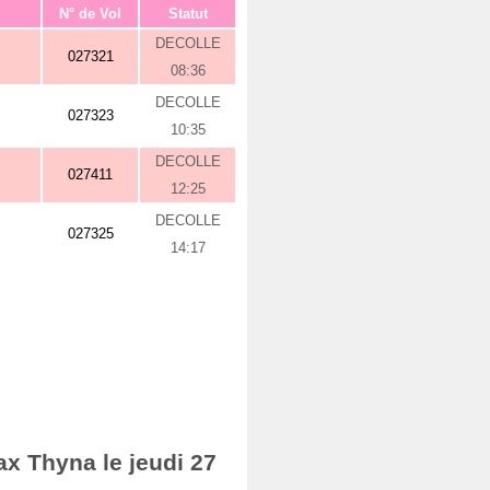
N° de Vol
Statut
DECOLLE
027321
08:36
DECOLLE
027323
10:35
DECOLLE
027411
12:25
DECOLLE
027325
14:17
ax Thyna le jeudi 27