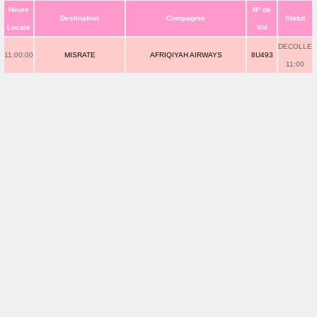
Heure
N° de
Destination
Compagnie
Statut
Locale
Vol
DECOLLE
11:00:00
MISRATE
AFRIQIYAH AIRWAYS
8U493
11:00