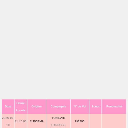
Heure
Date
Origine
Compagnie
N° de Vol
Statut
Ponctualité
Locale
2025-10-
TUNISAIR
11:45:00
El BORMA
UG205
10
EXPRESS