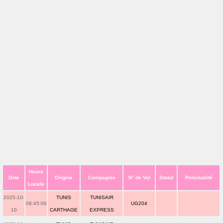
Heure
Date
Origine
Compagnie
N° de Vol
Statut
Ponctualité
Locale
2025-10-
TUNIS
TUNISAIR
08:45:00
UG204
10
CARTHAGE
EXPRESS