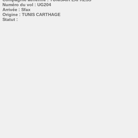
Numéro du vol : UG204
Arrivée : Sfax
Origine : TUNIS CARTHAGE
Statut :