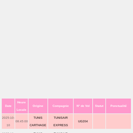
Heure
Date
Origine
Compagnie
N° de Vol
Statut
Ponctualité
Locale
2025-10-
TUNIS
TUNISAIR
08:45:00
UG204
10
CARTHAGE
EXPRESS