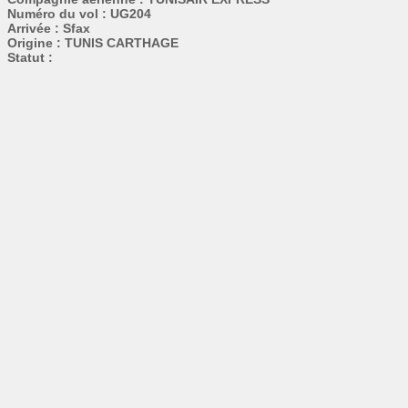
Numéro du vol : UG204
Arrivée : Sfax
Origine : TUNIS CARTHAGE
Statut :