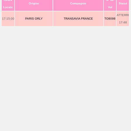
Origine
Compagnie
Statut
Locale
Vol
ATTERRI
17:15:00
PARIS ORLY
TRANSAVIA FRANCE
TO8098
17:48