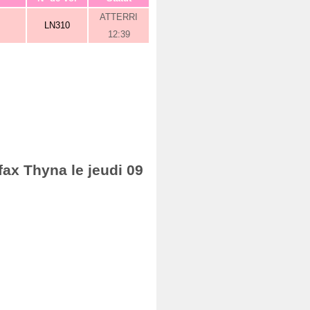
ATTERRI
LN310
12:39
fax Thyna le jeudi 09