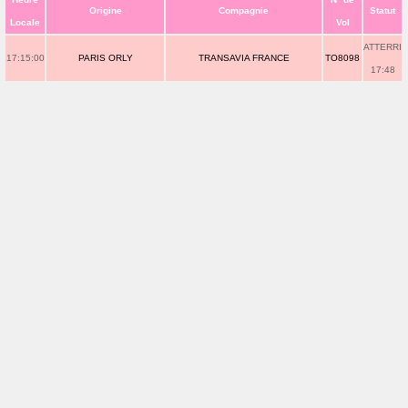
Origine
Compagnie
Statut
Locale
Vol
ATTERRI
17:15:00
PARIS ORLY
TRANSAVIA FRANCE
TO8098
17:48