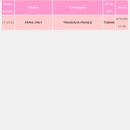
Heure
N° de
Origine
Compagnie
Statut
Locale
Vol
ATTERRI
17:15:00
PARIS ORLY
TRANSAVIA FRANCE
TO8098
17:48