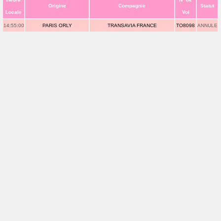
Origine
Compagnie
Statut
Locale
Vol
14:55:00
PARIS ORLY
TRANSAVIA FRANCE
TO8098
ANNULE