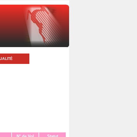
UALITÉ
N° de Vol
Statut