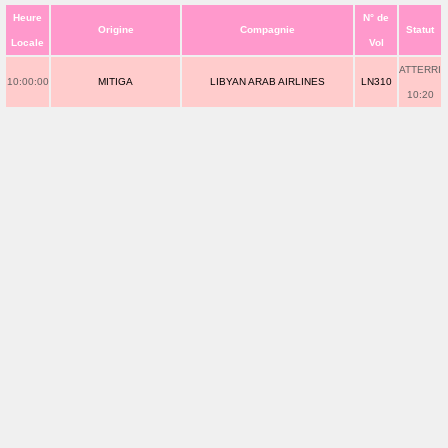
Heure
N° de
Origine
Compagnie
Statut
Locale
Vol
ATTERRI
10:00:00
MITIGA
LIBYAN ARAB AIRLINES
LN310
10:20