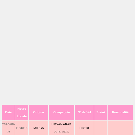
Heure
Date
Origine
Compagnie
N° de Vol
Statut
Ponctualité
Locale
2026-08-
LIBYAN ARAB
12:30:00
MITIGA
LN310
06
AIRLINES