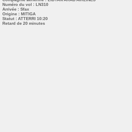
Numéro du vol : LN310
Arrivée : Sfax
Origine : MITIGA
Statut : ATTERRI 10:20
Retard de 20 minutes