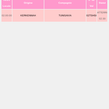
Origine
Compagnie
Statut
Locale
Vol
ATTERRI
02:00:00
KERKENNAH
TUNISAVIA
02TSHSI
02:30