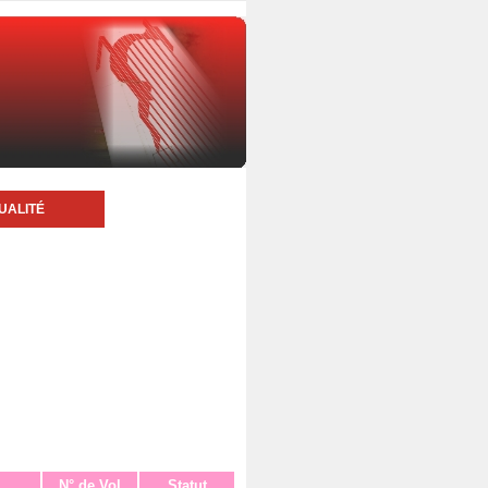
UALITÉ
N° de Vol
Statut