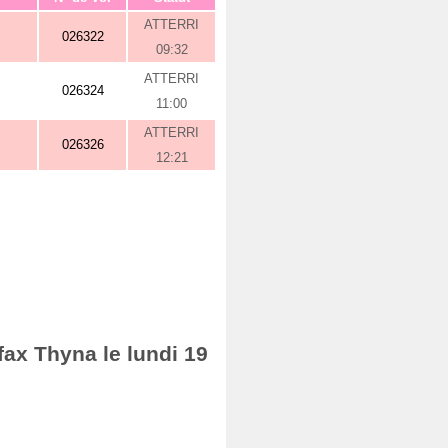
ATTERRI
026322
09:32
ATTERRI
026324
11:00
ATTERRI
026326
12:21
fax Thyna le lundi 19